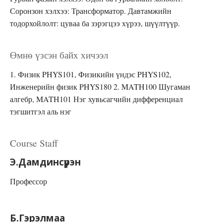
Соронзон хэлхээ: Трансформатор. Давтамжийн
тодорхойлолт: цуваа ба зэрэгцээ хүрээ, шүүлтүүр.
Өмнө үзсэн байх хичээл
1. Физик PHYS101, Физикийн үндэс PHYS102,
Инженерийн физик PHYS180 2. MATH100 Шугаман
алгебр, MATH101 Нэг хувьсагчийн дифференциал
тэгшитгэл аль нэг
Course Staff
Э.Дамдинсүрэн
Профессор
Б.Гэрэлмаа