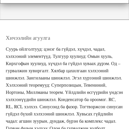
Хичээлийн агуулга
Суурь ойлголтууд: цэнэг ба гүйдэл, хүчдэл, чадал,
хэлхээний элементүүд. Тулгуур хуулиуд: Омын хууль,
Кирхгофын хуулиуд, хүчдэл ба гүйдэл хуваах дүрэм. Од –
гурвалжин хувиргалт. Хялбар цахилгаан хэлхээний
шинжлэл. Зангилааны шинжлэл. Эгэл хүрээний шинжлэл.
Хэлхээний теоремууд: Суперпозицын, Тевениний,
Нортоны, Миллманы теорем. Үйлдлийн өсгүүрийн үндсэн
хэлхээнүүдийн шинжлэл. Конденсатор ба ороомог. RC,
RL, RCL хэлхээ. Синусоид ба фазор. Тогтворжсон синусан
гүйдэл бүхий хэлхээний шинжлэл. Хувьсах гүйдлийн
чадал: агшин зуурын, дундаж, бүрэн ба комплекс чадал.
Гурван фазын хэлхээ: Одон ба гурвалжин холболт.