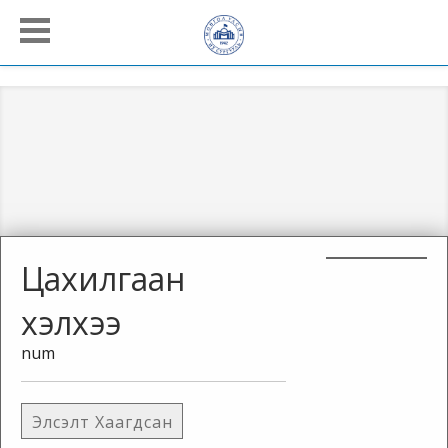
Цахилгаан
хэлхээ
num
Элсэлт Хаагдсан