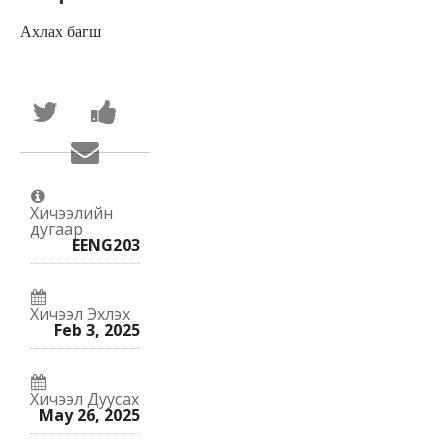
Ахлах багш
Та
Энэ
энэ
курсэд
курст
бүртгүүлсэн
Энэ
хамрагдсан
гэж
курст
гэдгийг
Facebook-
хамрагдсан
мэдэгдээрэй
ийн
гэж
зурвас
хэлэхийн
илгээх
Хичээлийн
тулд
дугаар
хэн
EENG203
нэгэнд
илгээнэ
Хичээл Эхлэх
Feb 3, 2025
Хичээл Дуусах
May 26, 2025