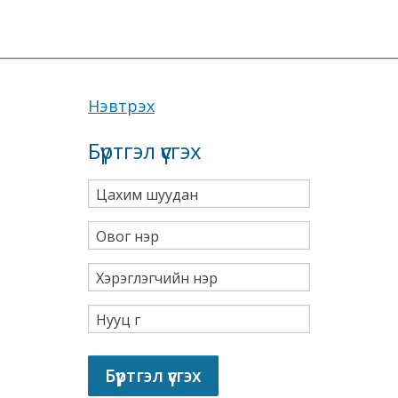
Нэвтрэх
Бүртгэл үүсгэх
Цахим шуудан
Овог нэр
Хэрэглэгчийн нэр
Нууц үг
Бүртгэл үүсгэх