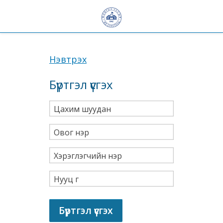
Нэвтрэх
Бүртгэл үүсгэх
Цахим шуудан
Овог нэр
Хэрэглэгчийн нэр
Нууц үг
Бүртгэл үүсгэх